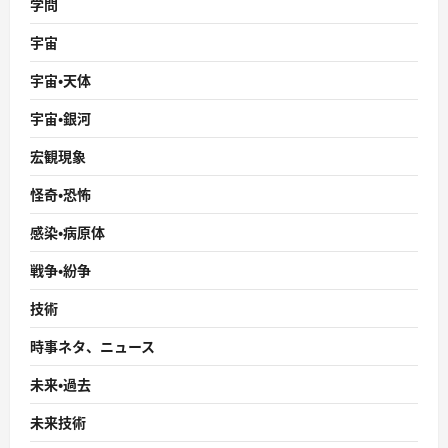
学問
宇宙
宇宙・天体
宇宙・銀河
宏観現象
怪奇・恐怖
感染・病原体
戦争・紛争
技術
時事ネタ、ニュース
未来・過去
未来技術