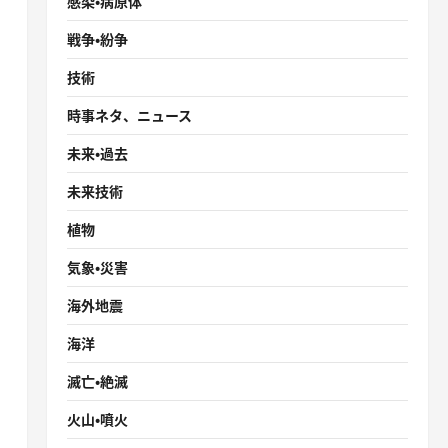
感染・病原体
戦争・紛争
技術
時事ネタ、ニュース
未来・過去
未来技術
植物
気象・災害
海外地震
海洋
滅亡・絶滅
火山・噴火