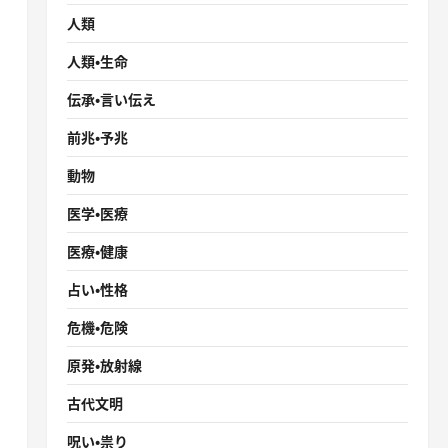
人類
人類・生命
伝承・言い伝え
前兆・予兆
動物
医学・医療
医療・健康
占い・性格
危機・危険
原発・放射線
古代文明
呪い・祟り