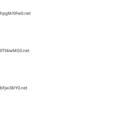
D:hpgM/0Fw0.net
:0TI4iwMG0.net
:bFjw38/Y0.net