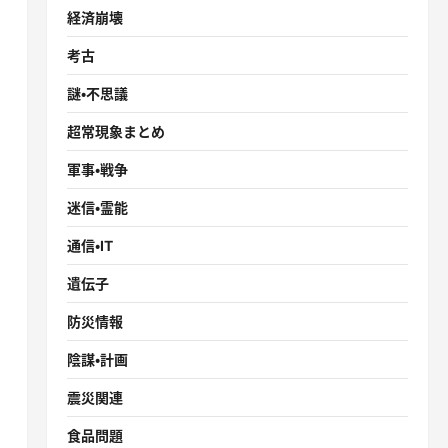
経済崩壊
考古
謎・不思議
超常現象まとめ
軍事・戦争
迷信・霊能
通信・IT
遺伝子
防災情報
陰謀・計画
震災関連
食品問題