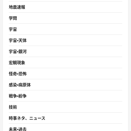
地震速報
学問
宇宙
宇宙・天体
宇宙・銀河
宏観現象
怪奇・恐怖
感染・病原体
戦争・紛争
技術
時事ネタ、ニュース
未来・過去