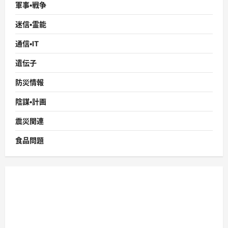
軍事・戦争
迷信・霊能
通信・IT
遺伝子
防災情報
陰謀・計画
震災関連
食品問題