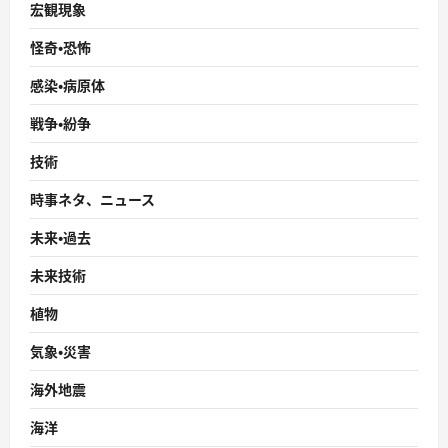
宏観現象
怪奇・恐怖
感染・病原体
戦争・紛争
技術
時事ネタ、ニュース
未来・過去
未来技術
植物
気象・災害
海外地震
海洋