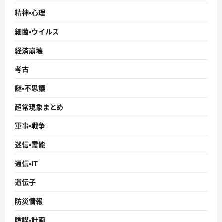
精神・心理
細菌・ウイルス
経済崩壊
考古
謎・不思議
超常現象まとめ
軍事・戦争
迷信・霊能
通信・IT
遺伝子
防災情報
陰謀・計画