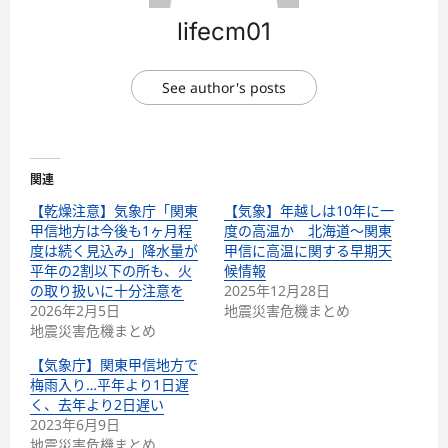
lifecm01
See author's posts
関連
【乾燥注意】気象庁「関東
【気象】年越しは10年に一
甲信地方は今後も1ヶ月程
度の高温か 北海道～関東
度は続く見込み」降水量が
甲信に高温に関する早期天
平年の2割以下の所も、火
候情報
の取り扱いに十分注意を
2025年12月28日
2026年2月5日
地震災害危機まとめ
地震災害危機まとめ
【気象庁】関東甲信地方で
梅雨入り…平年より1日遅
く、去年より2日遅い
2023年6月9日
地震災害危機まとめ