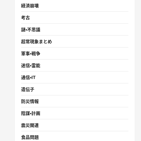
経済崩壊
考古
謎・不思議
超常現象まとめ
軍事・戦争
迷信・霊能
通信・IT
遺伝子
防災情報
陰謀・計画
震災関連
食品問題