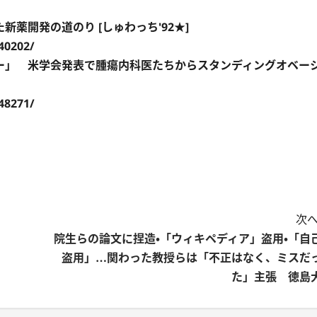
薬開発の道のり [しゅわっち'92★]
340202/
ー」 米学会発表で腫瘍内科医たちからスタンディングオベー
748271/
次へ
院生らの論文に捏造・「ウィキペディア」盗用・「自
盗用」…関わった教授らは「不正はなく、ミスだ
た」主張 徳島