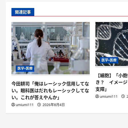
関連記事
医学・医療
医学・医療
【細胞】「小胞
き？ イメージ
今田耕司「俺はレーシック信用してな
支障」
い。眼科医はだれもレーシックしてな
umiumi111
い。これが答えやんか」
umiumi111
2026年8月4日