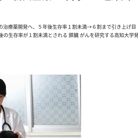
rIYTUA 膵臓がんの治療薬開発へ、５年後生存率１割未満→６割まで引き上げ目
の生存率が１割未満とされる 膵臓 がんを研究する高知大学