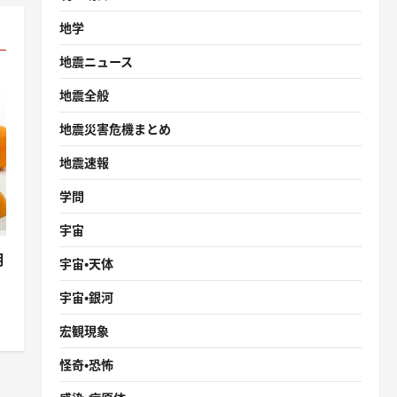
地学
地震ニュース
地震全般
地震災害危機まとめ
地震速報
学問
宇宙
明
宇宙・天体
宇宙・銀河
宏観現象
怪奇・恐怖