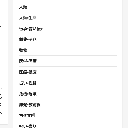
人類
人類・生命
シ
伝承・言い伝え
前兆・予兆
動物
医学・医療
医療・健康
占い・性格
:
危機・危険
己
っ
原発・放射線
大
古代文明
呪い・祟り