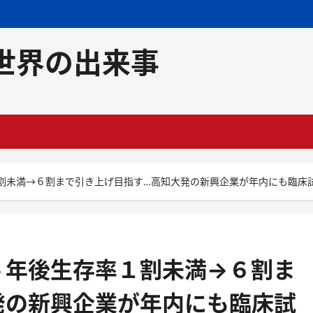
世界の出来事
割未満→６割まで引き上げ目指す…高知大発の新興企業が年内にも臨床
５年後生存率１割未満→６割ま
発の新興企業が年内にも臨床試