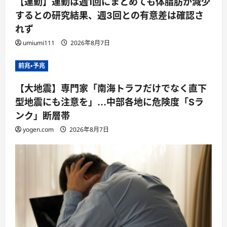
【運動】運動は週1回にまとめても体脂肪が減少
するとの研究結果、週3回との有意差は確認さ
れず
umiumi111
2026年8月7日
前兆・予兆
【大地震】専門家「南海トラフだけでなく直下
型地震にも注意を」…中部各地に危険度「Sラ
ンク」断層帯
yogen.com
2026年8月7日