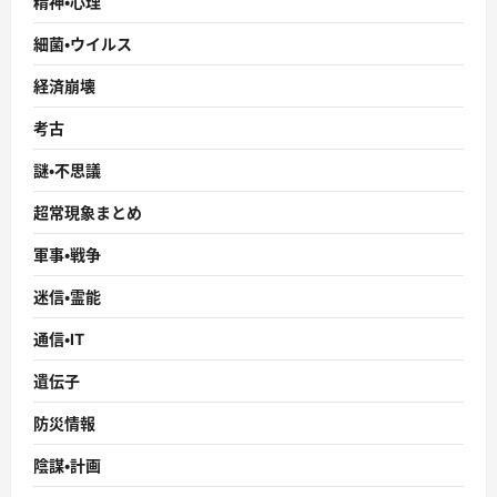
精神・心理
細菌・ウイルス
経済崩壊
考古
謎・不思議
超常現象まとめ
軍事・戦争
迷信・霊能
通信・IT
遺伝子
防災情報
陰謀・計画