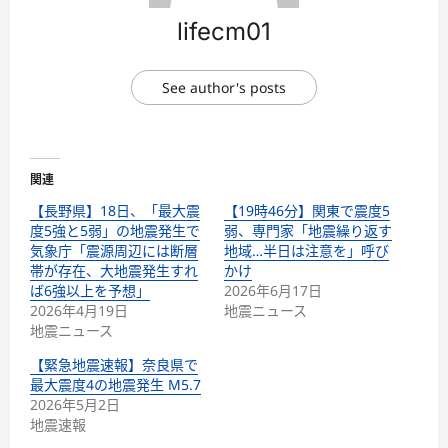
lifecm01
See author's posts
関連
【長野県】18日、「最大震
【19時46分】関東で震度5
度5強と5弱」の地震発生で
弱、専門家「地震繰り返す
気象庁「震源周辺には断層
地域…半日は注意を」呼び
帯が存在、大地震発生すれ
かけ
ば6強以上を予想」
2026年6月17日
2026年4月19日
地震ニュース
地震ニュース
【緊急地震速報】奈良県で
最大震度4の地震発生 M5.7
2026年5月2日
地震速報