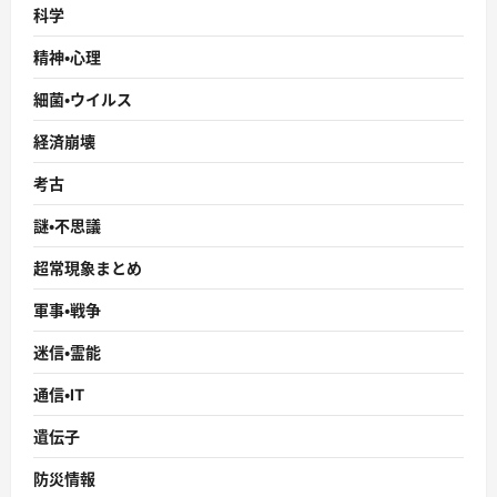
科学
精神・心理
細菌・ウイルス
経済崩壊
考古
謎・不思議
超常現象まとめ
軍事・戦争
迷信・霊能
通信・IT
遺伝子
防災情報