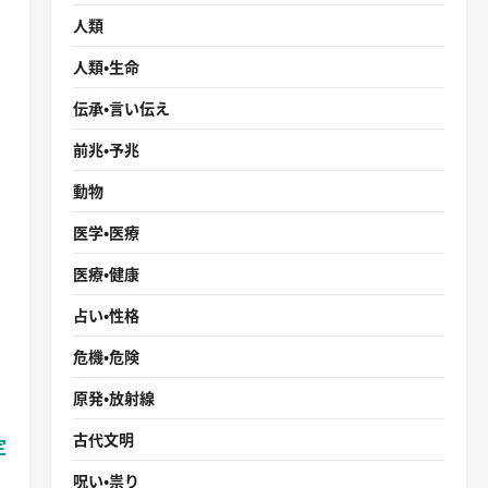
人類
人類・生命
伝承・言い伝え
前兆・予兆
動物
医学・医療
医療・健康
占い・性格
危機・危険
原発・放射線
古代文明
定
呪い・祟り