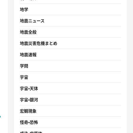
地学
地震ニュース
地震全般
、
地震災害危機まとめ
地震速報
学問
宇宙
宇宙・天体
宇宙・銀河
宏観現象
か
怪奇・恐怖
り