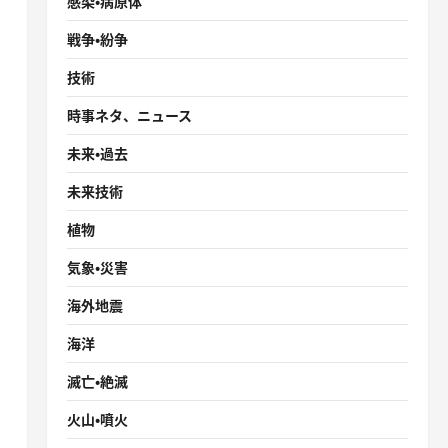
感染・病原体
戦争・紛争
技術
時事ネタ、ニュース
未来・過去
未来技術
で
植物
気象・災害
海外地震
海洋
滅亡・絶滅
火山・噴火