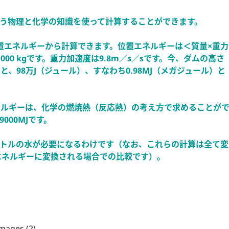
習う物理と化学の知識を使って計算することができます。
置エネルギーから計算できます。位置エネルギーは＜質量×重力
00 kgです。重力加速度は9.8m／s／sです。今、ダムの高さ
、98万J（ジュール）、すなわち0.98MJ（メガジュール）と
ネルギーは、化学の燃焼熱（反応熱）の考え方で求めることが
00MJです。
ートルの水が必要になるわけです（なお、これらの計算は全て変
エネルギーに変換される場合での比較です）。