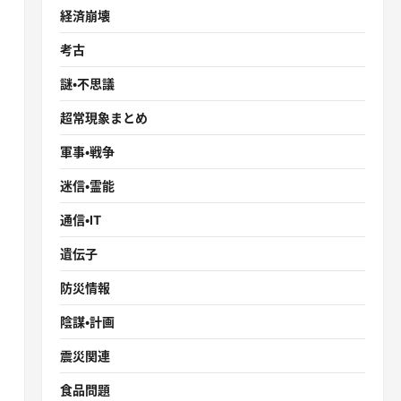
経済崩壊
考古
謎・不思議
超常現象まとめ
軍事・戦争
迷信・霊能
通信・IT
遺伝子
防災情報
陰謀・計画
震災関連
食品問題