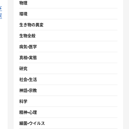
物理
な
環境
実
生き物の異変
生物全般
病気・医学
真相・実態
研究
社会・生活
神話・宗教
科学
精神・心理
細菌・ウイルス