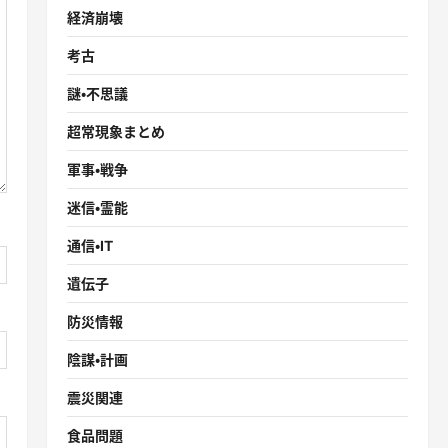
経済崩壊
考古
謎・不思議
超常現象まとめ
軍事・戦争
迷信・霊能
通信・IT
遺伝子
防災情報
陰謀・計画
震災関連
食品問題