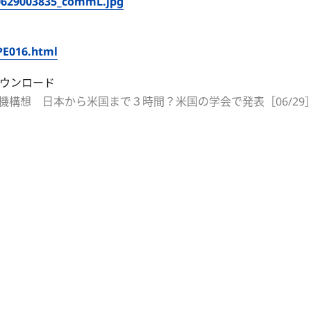
80629003835_commL.jpg
PE016.html
機構想 日本から米国まで３時間？米国の学会で発表［06/29