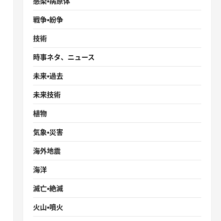
感染・病原体
戦争・紛争
技術
時事ネタ、ニュース
未来・過去
未来技術
植物
気象・災害
海外地震
海洋
滅亡・絶滅
火山・噴火