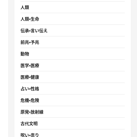
人類
人類・生命
伝承・言い伝え
前兆・予兆
］
動物
医学・医療
医療・健康
占い・性格
危機・危険
原発・放射線
古代文明
呪い・祟り