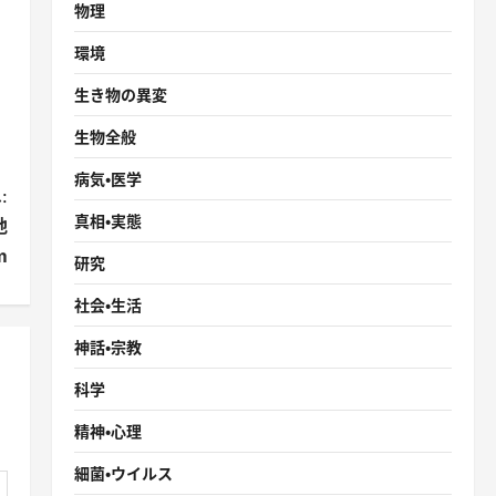
物理
環境
生き物の異変
生物全般
病気・医学
:
真相・実態
地
m
研究
社会・生活
神話・宗教
科学
精神・心理
細菌・ウイルス