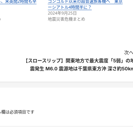
、米英間2時間も早
コンコルド以来の超音速旅客機へ 東京
ーシアトル4時間半に？
2024年9月25日
め
地震災害危機まとめ
次へ
【スロースリップ】関東地方で最大震度「5弱」の
震発生 M6.0 震源地は千葉県東方沖 深さ約50k
る欄は必須項目です