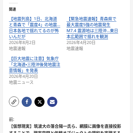
関連
【地震列島】1日、北海道
【緊急地震速報】青森県で
と青森で「震度4」の地震…
最大震度5強の地震発生
日本各地で揺れてるのが怖
M7.4 震源地は三陸沖…東日
いんだが
本広範囲で揺れを観測
2026年8月2日
2026年4月20日
地震速報
地震速報
【巨大地震に注意】気象庁
「北海道・三陸沖後発地震注
意情報」を発表
2026年4月20日
地震ニュース
前:
【仮想現実】筑波大の落合陽一氏ら、網膜に画像を直接投影
することで、現実空間と仮想オブジェクトの調和を実現する