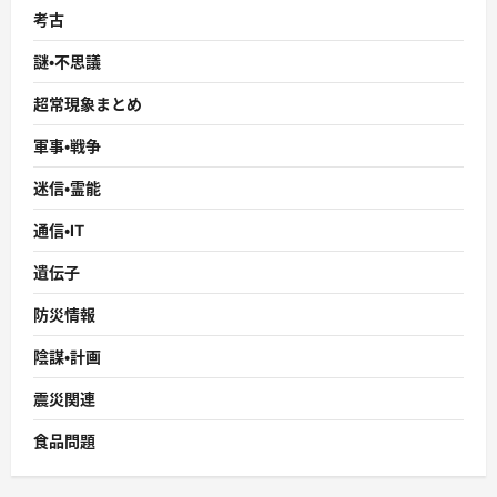
考古
謎・不思議
超常現象まとめ
軍事・戦争
迷信・霊能
通信・IT
遺伝子
防災情報
陰謀・計画
震災関連
食品問題