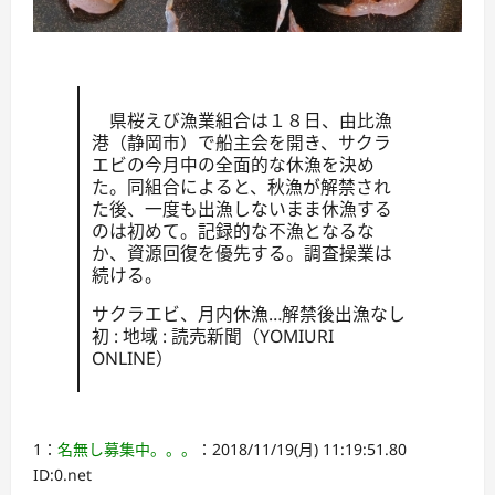
県桜えび漁業組合は１８日、由比漁
港（静岡市）で船主会を開き、サクラ
エビの今月中の全面的な休漁を決め
た。同組合によると、秋漁が解禁され
た後、一度も出漁しないまま休漁する
のは初めて。記録的な不漁となるな
か、資源回復を優先する。調査操業は
続ける。
サクラエビ、月内休漁…解禁後出漁なし
初 : 地域 : 読売新聞（YOMIURI
ONLINE）
1：
名無し募集中。。。
：2018/11/19(月) 11:19:51.80
ID:0.net