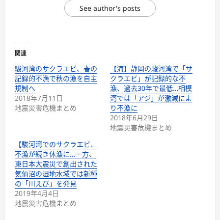
See author's posts
関連
駿河湾のサクラエビ、春の
【海】静岡の駿河湾で「サ
記録的不漁で秋の漁を自主
クラエビ」が記録的な不
規制へ
漁、過去30年で最低…相模
2018年7月11日
湾では「アジ」が激減によ
地震災害危機まとめ
り不漁に
2018年6月29日
地震災害危機まとめ
【駿河湾でのサクラエビ、
不漁が続き休漁に…一方、
東日本大震災で創出された
気仙沼の湿地水域では新種
の「川えび」を発見
2019年4月4日
地震災害危機まとめ