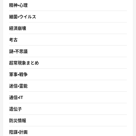
精神・心理
細菌・ウイルス
経済崩壊
考古
謎・不思議
超常現象まとめ
軍事・戦争
迷信・霊能
通信・IT
遺伝子
防災情報
陰謀・計画