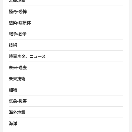
宏観現象
怪奇・恐怖
感染・病原体
戦争・紛争
技術
時事ネタ、ニュース
未来・過去
未来技術
植物
気象・災害
海外地震
海洋