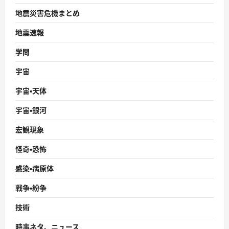
地震災害危機まとめ
地震速報
学問
宇宙
宇宙・天体
宇宙・銀河
宏観現象
怪奇・恐怖
感染・病原体
戦争・紛争
技術
時事ネタ、ニュース