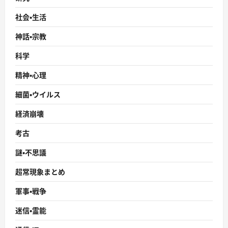
社会・生活
神話・宗教
科学
精神・心理
細菌・ウイルス
経済崩壊
考古
謎・不思議
超常現象まとめ
軍事・戦争
迷信・霊能