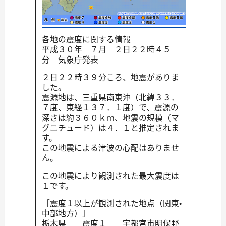
各地の震度に関する情報
平成３０年 ７月 ２日２２時４５
分 気象庁発表
２日２２時３９分ころ、地震がありま
した。
震源地は、三重県南東沖（北緯３３．
７度、東経１３７．１度）で、震源の
深さは約３６０ｋｍ、地震の規模（マ
グニチュード）は４．１と推定されま
す。
この地震による津波の心配はありませ
ん。
この地震により観測された最大震度は
１です。
［震度１以上が観測された地点（関東・
中部地方）］
栃木県 震度１ 宇都宮市明保野