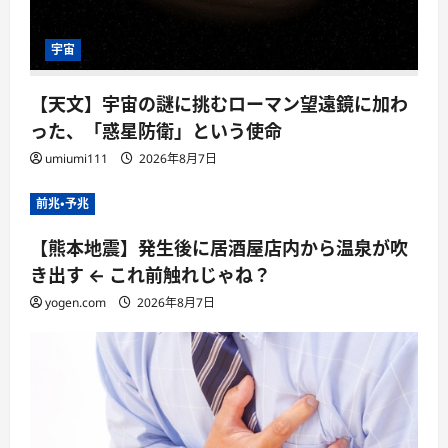
宇宙
【天文】宇宙の謎に挑むローマン望遠鏡に加わ
った、「惑星防衛」という使命
umiumi111
2026年8月7日
前兆・予兆
【熊本地震】発生後に居酒屋店内から温泉が吹
き出す ← これ前触れじゃね？
yogen.com
2026年8月7日