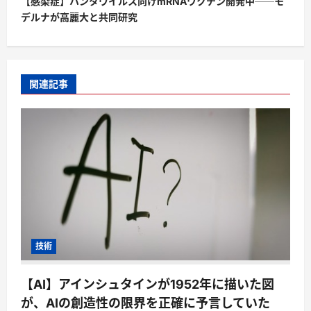
【感染症】ハンタウイルス向けmRNAワクチン開発中──モ
デルナが高麗大と共同研究
関連記事
技術
【AI】アインシュタインが1952年に描いた図
が、AIの創造性の限界を正確に予言していた