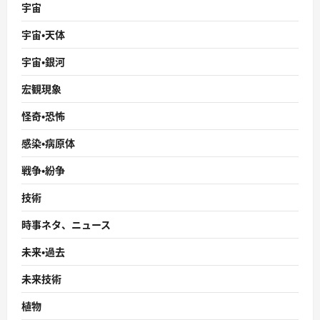
宇宙
宇宙・天体
宇宙・銀河
宏観現象
怪奇・恐怖
感染・病原体
戦争・紛争
技術
時事ネタ、ニュース
未来・過去
未来技術
植物