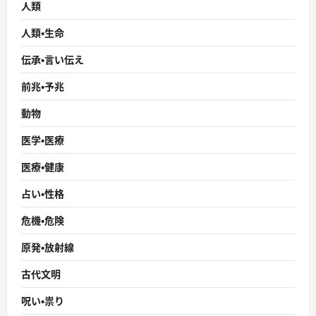
人類
人類・生命
伝承・言い伝え
前兆・予兆
動物
医学・医療
医療・健康
占い・性格
危機・危険
原発・放射線
古代文明
呪い・祟り