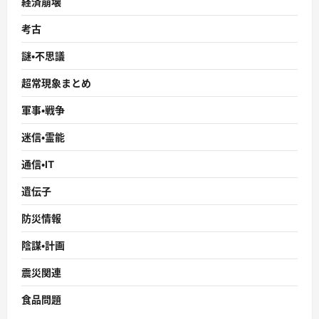
経済崩壊
考古
謎・不思議
超常現象まとめ
軍事・戦争
迷信・霊能
通信・IT
遺伝子
防災情報
陰謀・計画
震災関連
食品問題