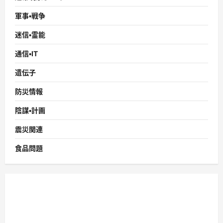
軍事・戦争
迷信・霊能
通信・IT
遺伝子
防災情報
陰謀・計画
震災関連
食品問題