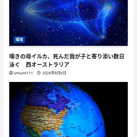
環境
嘆きの母イルカ、死んだ我が子と寄り添い数日
泳ぐ 西オーストラリア
umiumi111
2026年8月6日