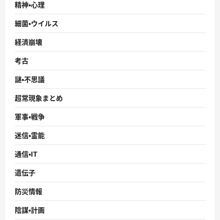
精神・心理
細菌・ウイルス
経済崩壊
考古
謎・不思議
超常現象まとめ
軍事・戦争
迷信・霊能
通信・IT
遺伝子
防災情報
陰謀・計画