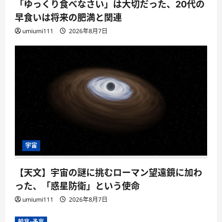
「ゆっくり食べなさい」は大切だった、20代の
早食いは将来の肥満と関連
umiumi111
2026年8月7日
宇宙
【天文】宇宙の謎に挑むローマン望遠鏡に加わ
った、「惑星防衛」という使命
umiumi111
2026年8月7日
前兆・予兆