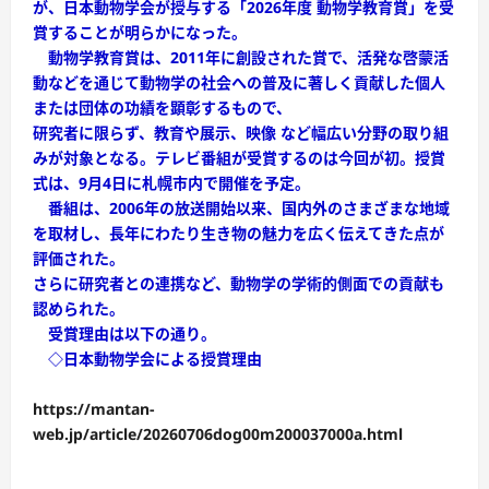
が、日本動物学会が授与する「2026年度 動物学教育賞」を受
賞することが明らかになった。
動物学教育賞は、2011年に創設された賞で、活発な啓蒙活
動などを通じて動物学の社会への普及に著しく貢献した個人
または団体の功績を顕彰するもので、
研究者に限らず、教育や展示、映像 など幅広い分野の取り組
みが対象となる。テレビ番組が受賞するのは今回が初。授賞
式は、9月4日に札幌市内で開催を予定。
番組は、2006年の放送開始以来、国内外のさまざまな地域
を取材し、長年にわたり生き物の魅力を広く伝えてきた点が
評価された。
さらに研究者との連携など、動物学の学術的側面での貢献も
認められた。
受賞理由は以下の通り。
◇日本動物学会による授賞理由
https://mantan-
web.jp/article/20260706dog00m200037000a.html