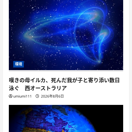
環境
嘆きの母イルカ、死んだ我が子と寄り添い数日
泳ぐ 西オーストラリア
umiumi111
2026年8月6日