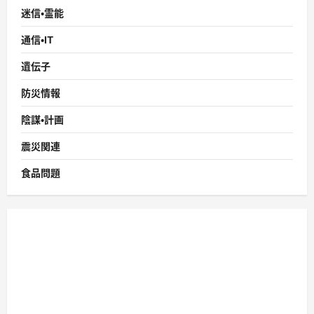
迷信・霊能
通信・IT
遺伝子
防災情報
陰謀・計画
震災関連
食品問題