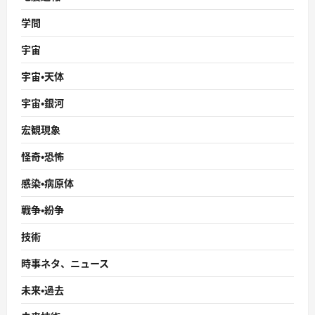
学問
宇宙
宇宙・天体
宇宙・銀河
宏観現象
怪奇・恐怖
感染・病原体
戦争・紛争
技術
時事ネタ、ニュース
未来・過去