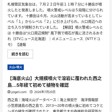
札幌管区気象台は、７月２２日午前１１時７分に十勝岳が噴
火したと発表しました。 噴火警戒レベルは５段階に分けられ
ています。 十勝岳は６月、火山活動が高まっているとしてレ
ベル「１」からレベル「２」に引き上げられ、火口周辺への
立ち入りが規制されていました。 【解説】噴火警戒レベルと
は 十勝岳は“火口周辺規制” 風下側で噴石が風に流されるおそ
れ（STVニュース北海道）｜ｄメニューニュース（NTTドコ
モ） 【速報
続きを読む
火山・噴火
【海底火山】大規模噴火で溶岩に覆われた西之
島…5年経て初めて植物を確認
yogen.com
2026年7月20日
西之島｜海域火山データベース｜海上保安庁 海洋情報部
小笠原諸島の西之島で、2013～20年の噴火後に初めてコケと
シダの植生が確認されたと、東京都立大や森林総合研究所な