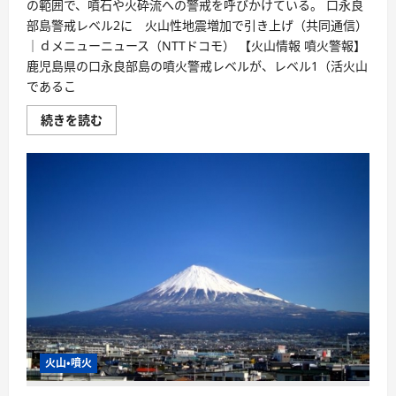
の範囲で、噴石や火砕流への警戒を呼びかけている。 口永良
部島警戒レベル2に 火山性地震増加で引き上げ（共同通信）
｜ｄメニューニュース（NTTドコモ） 【火山情報 噴火警報】
鹿児島県の口永良部島の噴火警戒レベルが、レベル1（活火山
であるこ
続きを読む
火山・噴火