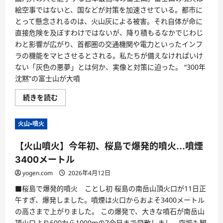
絵空事ではないと、国などが対策を加速させている。都市に
とって懸念されるのは、火山灰による被害。それ自体が命に
直接危険を及ぼすわけではないが、降り積もるなかでじわじ
わと影響が広がり、首都圏の交通機関や電力といったインフ
ラの機能をマヒさせるとされる。私たちが備えなければいけ
ない「灰色の悪夢」とは何か、実像と対策に迫った。 “300年
沈黙”の富士山が大噴
続きを読む
火山・噴火
【火山噴火】今年初、桜島で爆発的噴火…噴煙
3400メートル
yogen.com
2026年4月12日
■桜島で爆発的噴火 ことし初 桜島の南岳山頂火口が11日正
午すぎ、爆発しました。噴煙は火口からおよそ3400メートル
の高さまで上がりました。 この爆発で、大きな噴石が南岳山
頂火口より600から1000mの7合目まで飛散しまし、空振も観