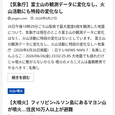
【気象庁】富士山の観測データに変化なし、火
山活動にも特段の変化なし
yogen.com
2026年6月27日
26日午後10時29分ごろ山梨県で最大震度6弱を観測した地震
について、気象庁は現在のところ富士山の観測データに変化
はなく、火山活動に特段の変化はないとしています。 富士山
の観測データに変化なし、火山活動に特段の変化なし～気象
庁（2026年6月26日掲載）｜日テレNEWS NNN 7：名無しど
んぶらこ：2026/06/26(金) 23:02:25.85 大地震でも揺れだけ
じゃ噴火に繋がらないからな 噴火のメカニズムは義務教育で
やるべき 9：名無し
続きを読む
火山・噴火
【大噴火】フィリピン・ルソン島にあるマヨン山
が噴火…住民10万人以上が避難