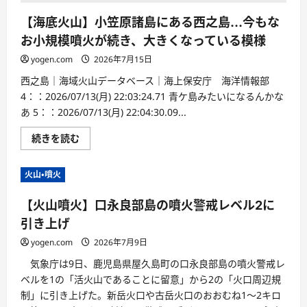
【海底火山】小笠原諸島にある西之島…今もな
お小規模噴火が続き、大きくなっている模様
yogen.com
2026年7月15日
西之島｜海域火山データベース｜海上保安庁 海洋情報部
4：：2026/07/13(月) 22:03:24.71 青ケ島みたいになるんかな
あ 5：：2026/07/13(月) 22:04:30.09...
続きを読む
火山・噴火
【火山噴火】口永良部島の噴火警戒レベル2に
引き上げ
yogen.com
2026年7月9日
気象庁は9日、鹿児島県屋久島町の口永良部島の噴火警戒レ
ベルを1の「活火山であることに留意」から2の「火口周辺規
制」に引き上げた。新岳火口や古岳火口のおおむね1〜2キロ