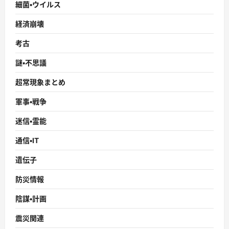
細菌・ウイルス
経済崩壊
考古
謎・不思議
超常現象まとめ
軍事・戦争
迷信・霊能
通信・IT
遺伝子
防災情報
陰謀・計画
震災関連