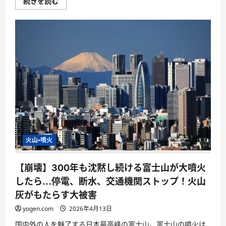
続きを読む
火山・噴火
【崩壊】300年も沈黙し続ける富士山が大噴火
したら…停電、断水、交通機関ストップ！火山
灰がもたらす大被害
yogen.com
2026年4月13日
国内外の人を魅了する日本最高峰の富士山。富士山の噴火は