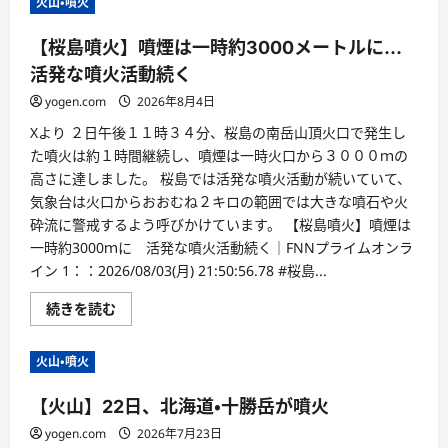
火山・噴火
【桜島噴火】噴煙は一時約3000メートルに…
活発な噴火活動続く
yogen.com
2026年8月4日
Xより ２日午後１１時３４分、桜島の南岳山頂火口で発生し
た噴火は約１時間継続し、噴煙は一時火口から３０００ｍの
高さに達しました。 桜島では活発な噴火活動が続いていて、
気象台は火口からおおむね２キロの範囲では大きな噴石や火
砕流に警戒するよう呼びかけています。 【桜島噴火】噴煙は
一時約3000ｍに 活発な噴火活動続く｜FNNプライムオンラ
イン 1：：2026/08/03(月) 21:50:56.78 #桜島...
続きを読む
火山・噴火
【火山】22日、北海道・十勝岳が噴火
yogen.com
2026年7月23日