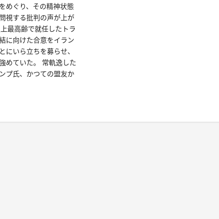
をめぐり、その精神状態
問視する批判の声が上が
史上最高齢で就任したトラ
結に向けた合意をイラン
とにいら立ちを募らせ、
強めていた。 常軌逸した
ンプ氏、かつての盟友か