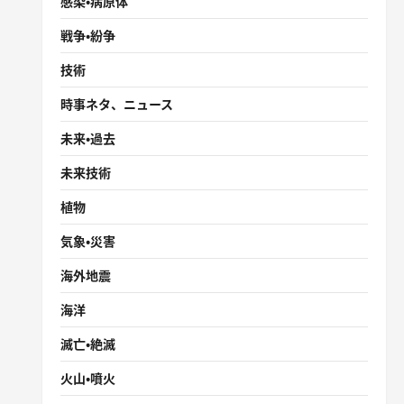
感染・病原体
戦争・紛争
技術
時事ネタ、ニュース
未来・過去
未来技術
植物
気象・災害
海外地震
海洋
滅亡・絶滅
火山・噴火