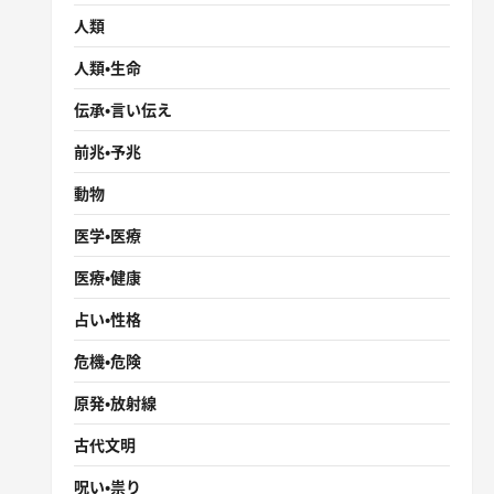
人類
人類・生命
伝承・言い伝え
前兆・予兆
動物
医学・医療
医療・健康
占い・性格
危機・危険
原発・放射線
古代文明
呪い・祟り