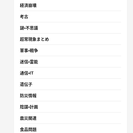
経済崩壊
考古
謎・不思議
超常現象まとめ
軍事・戦争
迷信・霊能
通信・IT
遺伝子
防災情報
陰謀・計画
震災関連
食品問題