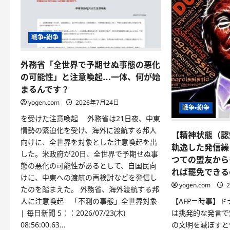
戦争・紛争
外務省「全世界で予期せぬ事態の悪化
の可能性」と注意喚起…一体、何が始
まるんです？
yogen.com
2026年7月24日
戦争・紛争
を受けた注意喚起 外務省は21日夜、中東
情勢の緊迫化を受け、海外に渡航する邦人
【精神状態（認
向けに、全世界を対象とした注意喚起を出
軌逸した発信繰
した。米政府が20日、全世界で予期せぬ事
つての盟友から
態の悪化の可能性があるとして、自国民向
れば罷免できる
けに、中東への渡航の再検討などを発信し
yogen.com
2
たのを踏まえた。 外務省、海外渡航する邦
人に注意喚起 「不測の事態」全世界対象
【AFP＝時事】
| 毎日新聞 5：：2026/07/23(木)
は挑発的な発言で
08:56:00.63...
の文明を滅ぼすと