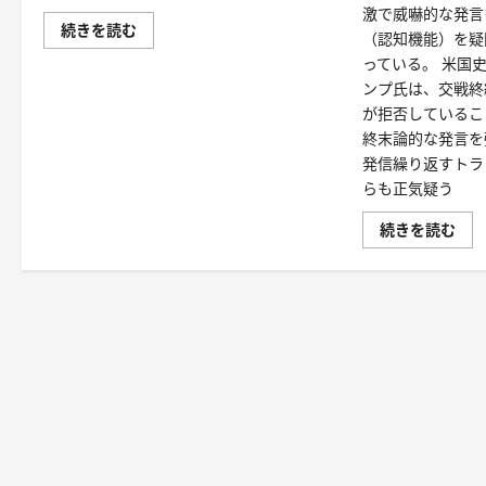
激で威嚇的な発言
続きを読む
（認知機能）を疑
っている。 米国
ンプ氏は、交戦終
が拒否しているこ
終末論的な発言を
発信繰り返すトラ
らも正気疑う
続きを読む