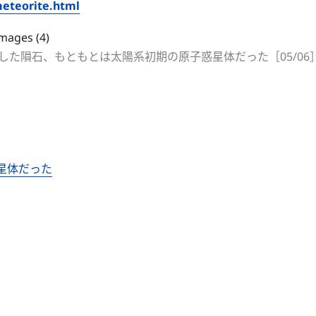
meteorite.html
落下した隕石、もともとは太陽系初期の原子惑星体だった［05/06
星体だった