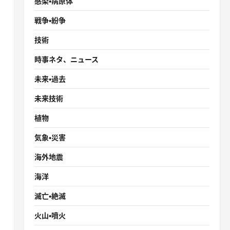
感染・病原体
戦争・紛争
技術
時事ネタ、ニュース
未来・過去
未来技術
植物
気象・災害
海外地震
海洋
滅亡・絶滅
火山・噴火