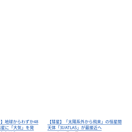
】地球からわずか48
【彗星】「太陽系外から飛来」の恒星間
惑星に「大気」を発
天体「3I/ATLAS」が最接近へ