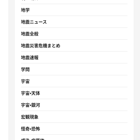
地学
地震ニュース
］
地震全般
地震災害危機まとめ
地震速報
学問
宇宙
宇宙・天体
宇宙・銀河
宏観現象
怪奇・恐怖