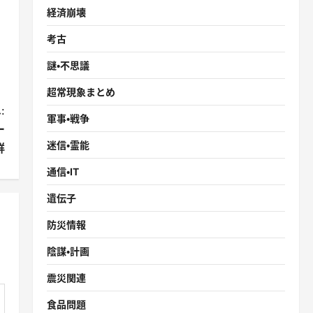
経済崩壊
考古
謎・不思議
超常現象まとめ
:
軍事・戦争
ー
迷信・霊能
鮮
通信・IT
遺伝子
防災情報
陰謀・計画
震災関連
食品問題