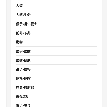
人類
人類・生命
伝承・言い伝え
前兆・予兆
動物
医学・医療
医療・健康
占い・性格
危機・危険
原発・放射線
古代文明
呪い・祟り