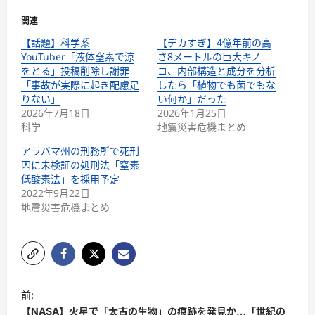
関連
【話題】科学系
【デカすぎ】4億年前の高
YouTuber「液体窒素で涼
さ8メートルの巨大キノ
をとる」投稿削除し謝罪
コ、内部構造と成分を分析
「事故が実際に起き配慮足
したら「植物でも菌でもな
りない」
い何か」だった
2026年7月18日
2026年1月25日
科学
地震災害危機まとめ
アラバマ州の刑務所で死刑
囚に未検証の処刑法「窒素
低酸素法」を採用予定
2022年9月22日
地震災害危機まとめ
前:
【NASA】火星で「太古の生物」の痕跡を発見か…「世紀の