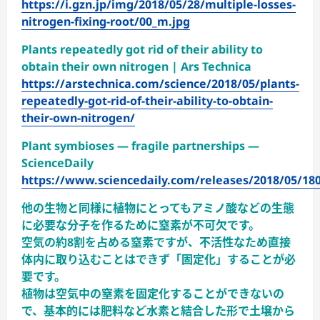
https://i.gzn.jp/img/2018/05/28/multiple-losses-
nitrogen-fixing-root/00_m.jpg
Plants repeatedly got rid of their ability to
obtain their own nitrogen | Ars Technica
https://arstechnica.com/science/2018/05/plants-
repeatedly-got-rid-of-their-ability-to-obtain-
their-own-nitrogen/
Plant symbioses — fragile partnerships —
ScienceDaily
https://www.sciencedaily.com/releases/2018/05/18
他の生物と同様に植物にとってもアミノ酸などの生態
に必要な分子を作るために窒素が不可欠です。
空気の約8割を占める窒素ですが、不活性なため直接
体内に取り込むことはできず「固定化」することが必
要です。
植物は空気中の窒素を固定化することができないの
で、基本的には肥料など水素と結合した形で土壌から