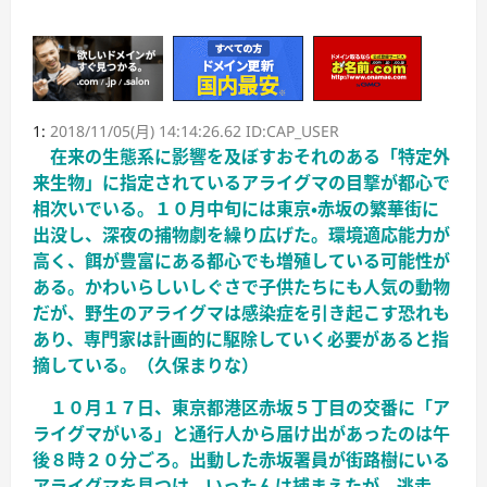
1:
2018/11/05(月) 14:14:26.62 ID:CAP_USER
在来の生態系に影響を及ぼすおそれのある「特定外
来生物」に指定されているアライグマの目撃が都心で
相次いでいる。１０月中旬には東京・赤坂の繁華街に
出没し、深夜の捕物劇を繰り広げた。環境適応能力が
高く、餌が豊富にある都心でも増殖している可能性が
ある。かわいらしいしぐさで子供たちにも人気の動物
だが、野生のアライグマは感染症を引き起こす恐れも
あり、専門家は計画的に駆除していく必要があると指
摘している。（久保まりな）
１０月１７日、東京都港区赤坂５丁目の交番に「ア
ライグマがいる」と通行人から届け出があったのは午
後８時２０分ごろ。出動した赤坂署員が街路樹にいる
アライグマを見つけ、いったんは捕まえたが、逃走。