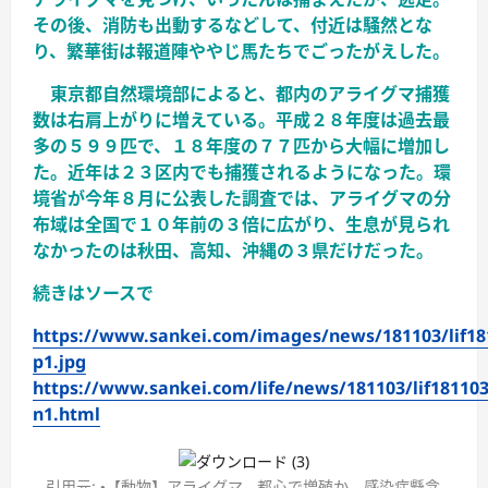
その後、消防も出動するなどして、付近は騒然とな
り、繁華街は報道陣ややじ馬たちでごったがえした。
東京都自然環境部によると、都内のアライグマ捕獲
数は右肩上がりに増えている。平成２８年度は過去最
多の５９９匹で、１８年度の７７匹から大幅に増加し
た。近年は２３区内でも捕獲されるようになった。環
境省が今年８月に公表した調査では、アライグマの分
布域は全国で１０年前の３倍に広がり、生息が見られ
なかったのは秋田、高知、沖縄の３県だけだった。
続きはソースで
https://www.sankei.com/images/news/181103/lif18
p1.jpg
https://www.sankei.com/life/news/181103/lif181103
n1.html
引用元: ・【動物】アライグマ、都心で増殖か 感染症懸念、