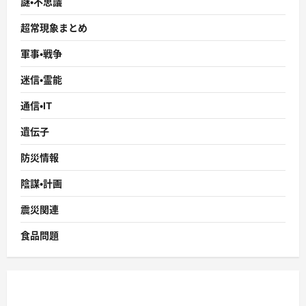
謎・不思議
超常現象まとめ
軍事・戦争
迷信・霊能
通信・IT
遺伝子
防災情報
陰謀・計画
震災関連
食品問題