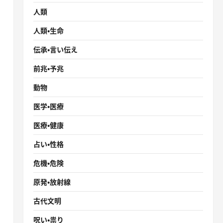
人類
人類・生命
伝承・言い伝え
前兆・予兆
動物
］
医学・医療
医療・健康
占い・性格
危機・危険
原発・放射線
古代文明
呪い・祟り