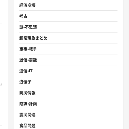
経済崩壊
考古
謎・不思議
超常現象まとめ
軍事・戦争
迷信・霊能
通信・IT
遺伝子
防災情報
陰謀・計画
震災関連
食品問題