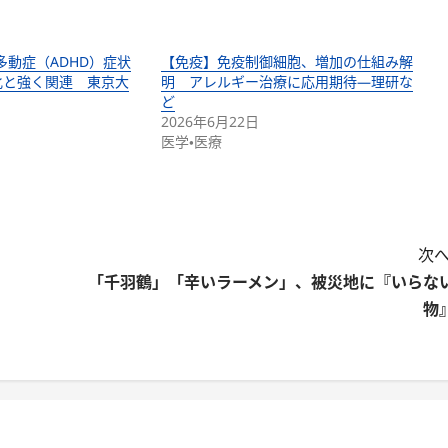
多動症（ADHD）症状
【免疫】免疫制御細胞、増加の仕組み解
化と強く関連 東京大
明 アレルギー治療に応用期待―理研な
ど
2026年6月22日
医学・医療
次へ
「千羽鶴」「辛いラーメン」、被災地に『いらな
物