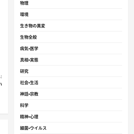
物理
環境
生き物の異変
生物全般
病気・医学
真相・実態
研究
:
社会・生活
い
』
神話・宗教
科学
精神・心理
細菌・ウイルス