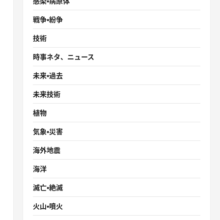
感染・病原体
戦争・紛争
技術
時事ネタ、ニュース
未来・過去
未来技術
植物
気象・災害
海外地震
海洋
滅亡・絶滅
火山・噴火